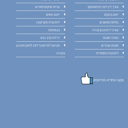
עורך דין ייפוי כח מתמשך
גביית שיקים חוזרים
ייצוג בנקים
ייצוג נושים
נחלות ומושבים
ליטיגציה מקרקעין
עורכי דין תכנון ובניה
בן ממשיך
הסדר חובות
ירידת ערך נכס
חובות אבודים
תביעה לפי סעיף 197 לחוק התכנון
ליטיגציה מסחרית
והבניה
עקבו אחרינו בפייסבוק