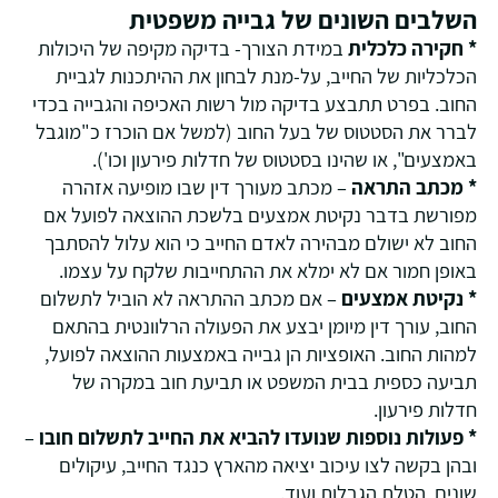
השלבים השונים של גבייה משפטית
* חקירה
כלכלית
במידת הצורך- בדיקה מקיפה של היכולות
הכלכליות של החייב, על-מנת לבחון את ההיתכנות לגביית
החוב. בפרט תתבצע בדיקה מול רשות האכיפה והגבייה בכדי
לברר את הסטטוס של בעל החוב (למשל אם הוכרז כ"מוגבל
באמצעים", או שהינו בסטטוס של חדלות פירעון וכו').
* מכתב התראה
– מכתב מעורך דין שבו מופיעה אזהרה
מפורשת בדבר נקיטת אמצעים בלשכת ההוצאה לפועל אם
החוב לא ישולם מבהירה לאדם החייב כי הוא עלול להסתבך
באופן חמור אם לא ימלא את ההתחייבות שלקח על עצמו.
* נקיטת אמצעים
– אם מכתב ההתראה לא הוביל לתשלום
החוב, עורך דין מיומן יבצע את הפעולה הרלוונטית בהתאם
למהות החוב. האופציות הן גבייה באמצעות ההוצאה לפועל,
תביעה כספית בבית המשפט או תביעת חוב במקרה של
חדלות פירעון.
* פעולות נוספות שנועדו להביא את החייב לתשלום חובו
–
ובהן בקשה לצו עיכוב יציאה מהארץ כנגד החייב, עיקולים
שונים, הטלת הגבלות ועוד.