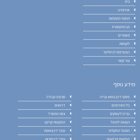
בית
אודותינו
תחומי התמחות
מן התקשורת
מאמרים
לקוחות
הצטרפות לניוזלטר
צור קשר
מידע נוסף
פסקי דין בנושא גבייה
סביבת עבודה
כל השירותים
דרושים
גבייה לעסקים
צוות המשרד
הוצאה לפועל
הפקעות קרקע
המגזר החקלאי
עורך דין צוואות
הפקעת קרקעות
עורך דין חובות