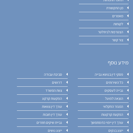
תחומי התמחות
מן התקשורת
מאמרים
לקוחות
הצטרפות לניוזלטר
צור קשר
מידע נוסף
פסקי דין בנושא גבייה
סביבת עבודה
כל השירותים
דרושים
גבייה לעסקים
צוות המשרד
הוצאה לפועל
הפקעות קרקע
המגזר החקלאי
עורך דין צוואות
הפקעת קרקעות
עורך דין חובות
עורך דין ייפוי כח מתמשך
גביית שיקים חוזרים
ייצוג בנקים
ייצוג נושים