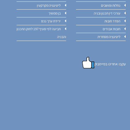
נחלות ומושבים
ליטיגציה מקרקעין
עורכי דין תכנון ובניה
בן ממשיך
הסדר חובות
ירידת ערך נכס
חובות אבודים
תביעה לפי סעיף 197 לחוק התכנון
ליטיגציה מסחרית
והבניה
עקבו אחרינו בפייסבוק