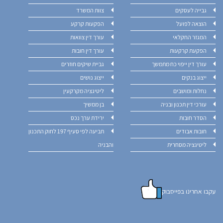
גבייה לעסקים
צוות המשרד
הוצאה לפועל
הפקעות קרקע
המגזר החקלאי
עורך דין צוואות
הפקעת קרקעות
עורך דין חובות
עורך דין ייפוי כח מתמשך
גביית שיקים חוזרים
ייצוג בנקים
ייצוג נושים
נחלות ומושבים
ליטיגציה מקרקעין
עורכי דין תכנון ובניה
בן ממשיך
הסדר חובות
ירידת ערך נכס
חובות אבודים
תביעה לפי סעיף 197 לחוק התכנון
ליטיגציה מסחרית
והבניה
עקבו אחרינו בפייסבוק