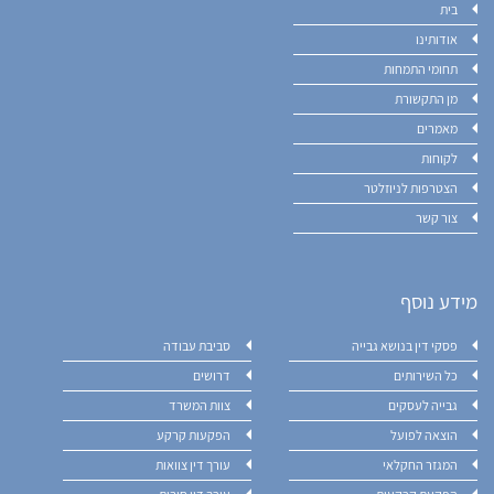
בית
אודותינו
תחומי התמחות
מן התקשורת
מאמרים
לקוחות
הצטרפות לניוזלטר
צור קשר
מידע נוסף
פסקי דין בנושא גבייה
סביבת עבודה
כל השירותים
דרושים
גבייה לעסקים
צוות המשרד
הוצאה לפועל
הפקעות קרקע
המגזר החקלאי
עורך דין צוואות