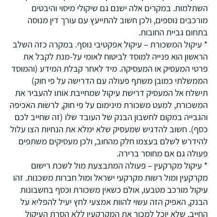
השתלמות. במקרים אלה ישנם גם שיקולי מיסוי והיבטים
מורכבים נוספים, ולכן חשוב להתייעץ עם עורך דין מנוסה
בתחום גביית החובות.
* עיקול המשכורת – עיקול אפקטיבי נוסף. במקרה כזה השלב
הראשון הוא פנייה למוסד לביטוח לאומי על-מנת לקבל את
פרטי המעסיק או המעסיקה. מיד לאחר קבלת המידע (והמוסד
הממשלתי כמובן משתף פעולה עם הדרישה על פי חוק)
תישלח אל המעסיק דרישת עיקול שמחייבת אותו להעביר את
המשכורת, למעט משכורת מינימום על פי חוק, לרשות האכיפה
והגבייה במקום לחשבון הבנק של העובד שלו (זה שחייב לכם
כסף). חשוב להדגיש שמעסיק שלא ימלא את הנחיות הצו עלול
להידרש לשלם בעצמו חלק מהחוב, ולכן מעסיקים משתפים
פעולה גם אם מחוסר ברירה.
* עיקול מקרקעין – פעולה המתבצעת מול לשכת רישום
מקרקעין ומול רשות מקרקעי ישראל ומול חברות משכנות. זהו
עיקול מורכב מטבעו, אולם כשאין משכורת וכסף בחשבונות
הבנק, האפיק הזה עשוי להוות אמצעי לחץ יעיל להפליא על
החייב, שלא יוכל למכור את המקרקעין ללא הסרת העיקול