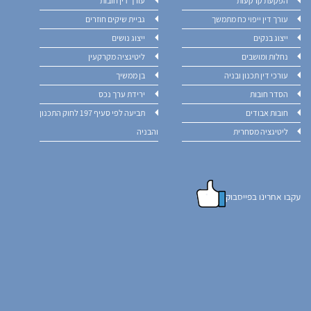
הפקעת קרקעות
עורך דין חובות
עורך דין ייפוי כח מתמשך
גביית שיקים חוזרים
ייצוג בנקים
ייצוג נושים
נחלות ומושבים
ליטיגציה מקרקעין
עורכי דין תכנון ובניה
בן ממשיך
הסדר חובות
ירידת ערך נכס
חובות אבודים
תביעה לפי סעיף 197 לחוק התכנון
ליטיגציה מסחרית
והבניה
עקבו אחרינו בפייסבוק