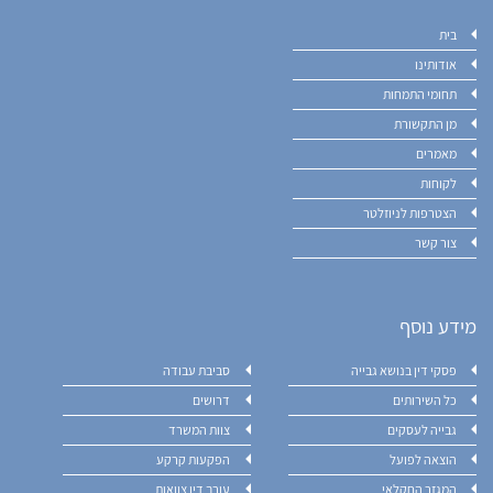
בית
אודותינו
תחומי התמחות
מן התקשורת
מאמרים
לקוחות
הצטרפות לניוזלטר
צור קשר
מידע נוסף
פסקי דין בנושא גבייה
סביבת עבודה
כל השירותים
דרושים
גבייה לעסקים
צוות המשרד
הוצאה לפועל
הפקעות קרקע
המגזר החקלאי
עורך דין צוואות