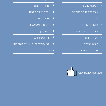
הפקעת קרקעות
עורך דין חובות
עורך דין ייפוי כח מתמשך
גביית שיקים חוזרים
ייצוג בנקים
ייצוג נושים
נחלות ומושבים
ליטיגציה מקרקעין
עורכי דין תכנון ובניה
בן ממשיך
הסדר חובות
ירידת ערך נכס
חובות אבודים
תביעה לפי סעיף 197 לחוק התכנון
ליטיגציה מסחרית
והבניה
עקבו אחרינו בפייסבוק