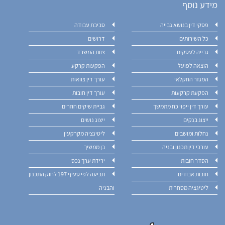
מידע נוסף
פסקי דין בנושא גבייה
סביבת עבודה
כל השירותים
דרושים
גבייה לעסקים
צוות המשרד
הוצאה לפועל
הפקעות קרקע
המגזר החקלאי
עורך דין צוואות
הפקעת קרקעות
עורך דין חובות
עורך דין ייפוי כח מתמשך
גביית שיקים חוזרים
ייצוג בנקים
ייצוג נושים
נחלות ומושבים
ליטיגציה מקרקעין
עורכי דין תכנון ובניה
בן ממשיך
הסדר חובות
ירידת ערך נכס
חובות אבודים
תביעה לפי סעיף 197 לחוק התכנון
ליטיגציה מסחרית
והבניה