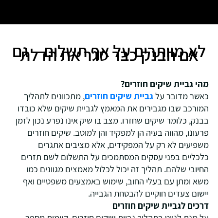
לא מוותרים על אף תשלום – גם
אם הבנק כבר סגר את הדלת
מהי גביית שיקים חוזרים?
כאשר מדובר על
גביית שיקים חוזרים
, מתכוונים לתהליך
המורכב שבו מגבירים את המאמץ לגביית שיקים שלא כובדו
בבנק, כלומר שיקים שחזרו. מצב בו שיק אינו נפרע נכון לזמן
פרעונו, מהווה בעיה הן למפקיד והן למוטב. שיקים חוזרים
משפיעים לא רק על המפקידים, אלא מציבים אתגרים
כלכליים בפני עסקים המסתמכים על התשלום לשם תזרים
החיובי שלהם. תהליך זה יכול לכלול מאמצים מגוונים כמו
משא ומתן עם בעלי החוב, שימוש באמצעים משפטיים ואף
יישום צעדים חוקיים להבטחת הגבייה.
דרכים לגביית שיקים חוזרים
על מנת לנווט בתהליך גביית שיקים חוזרים, קיימות מספר