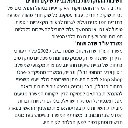
חשיבות ההתקדמות בנושא גביית שיקים חוזרים
התגובה המהירה והמדויקת היא קריטית בניהול התהליכים של
גביית שיקים חוזרים. עבור עסקים, כל שיק חוזר מהווה הפרעה
בתזרים המזומנים ועלול לגרום לבעיות תקציביות נוספות.
טיפול לא נכון או מתמשך עלול להוביל להשלכות כלכליות
חמורות יותר ולעיתים גם בלתי הפיכות.
משרד עו"ד שדה ושות'
משרד העו"ד שדה ושות', שנוסד בשנת 2002 על ידי עורכי
הדין רן ושושנה שדה, מעניק פתרונות משפטיים מתקדמים
בתחום של גביית שיקים חוזרים. עם צוות מקצועי שמשלב
ניסיון וידע בתחומי נדל"ן וגבייה, המשרד מתפקד כ-One
Stop Shop ללקוחותיו. מתן השירותים כולל ייעוץ משפטי
בתחום הנדל"ן, תכנון ובניה, ובפרט ניהול חובות ודאגה
להתנהלות בהתאם לפסיקת הדין. לקוחות המשרד מגיעים
מפניו ואגפיו של המשק הישראלי, ביניהם רשויות וחברות
מובילות. השירות ניתן בפריסה ארצית מהסניף הראשי בפארק
המדע שברחובות, בו משתתף המשרד בשימוש בעדכונים
חדשים ומתקדמים למען הצלחת לקוחותיו.