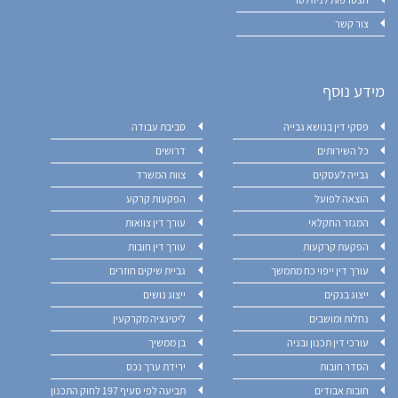
הצטרפות לניוזלטר
צור קשר
מידע נוסף
פסקי דין בנושא גבייה
סביבת עבודה
כל השירותים
דרושים
גבייה לעסקים
צוות המשרד
הוצאה לפועל
הפקעות קרקע
המגזר החקלאי
עורך דין צוואות
הפקעת קרקעות
עורך דין חובות
עורך דין ייפוי כח מתמשך
גביית שיקים חוזרים
ייצוג בנקים
ייצוג נושים
נחלות ומושבים
ליטיגציה מקרקעין
עורכי דין תכנון ובניה
בן ממשיך
הסדר חובות
ירידת ערך נכס
חובות אבודים
תביעה לפי סעיף 197 לחוק התכנון