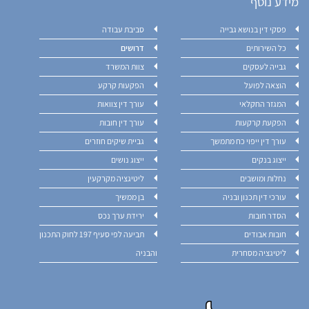
מידע נוסף
פסקי דין בנושא גבייה
סביבת עבודה
כל השירותים
דרושים
גבייה לעסקים
צוות המשרד
הוצאה לפועל
הפקעות קרקע
המגזר החקלאי
עורך דין צוואות
הפקעת קרקעות
עורך דין חובות
עורך דין ייפוי כח מתמשך
גביית שיקים חוזרים
ייצוג בנקים
ייצוג נושים
נחלות ומושבים
ליטיגציה מקרקעין
עורכי דין תכנון ובניה
בן ממשיך
הסדר חובות
ירידת ערך נכס
חובות אבודים
תביעה לפי סעיף 197 לחוק התכנון
ליטיגציה מסחרית
והבניה