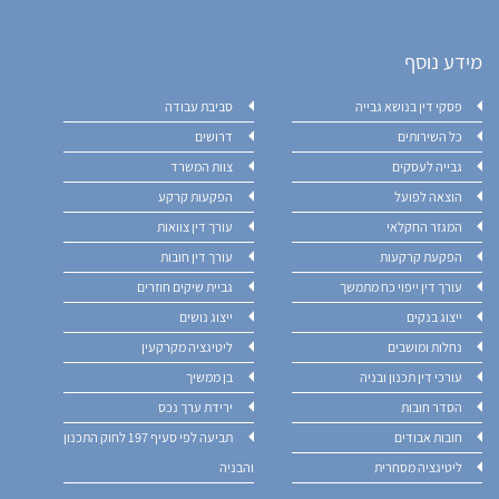
מידע נוסף
פסקי דין בנושא גבייה
סביבת עבודה
כל השירותים
דרושים
גבייה לעסקים
צוות המשרד
הוצאה לפועל
הפקעות קרקע
המגזר החקלאי
עורך דין צוואות
הפקעת קרקעות
עורך דין חובות
עורך דין ייפוי כח מתמשך
גביית שיקים חוזרים
ייצוג בנקים
ייצוג נושים
נחלות ומושבים
ליטיגציה מקרקעין
עורכי דין תכנון ובניה
בן ממשיך
הסדר חובות
ירידת ערך נכס
חובות אבודים
תביעה לפי סעיף 197 לחוק התכנון
ליטיגציה מסחרית
והבניה