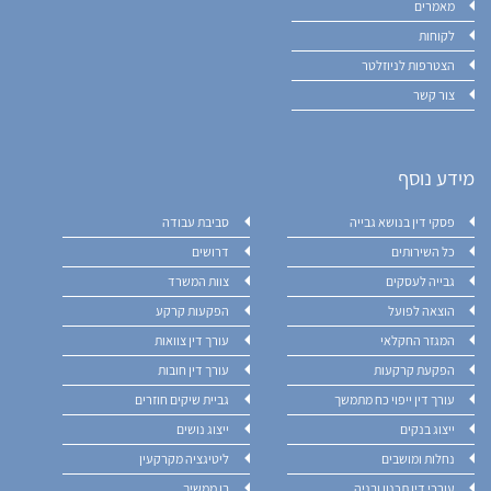
מאמרים
לקוחות
הצטרפות לניוזלטר
צור קשר
מידע נוסף
פסקי דין בנושא גבייה
סביבת עבודה
כל השירותים
דרושים
גבייה לעסקים
צוות המשרד
הוצאה לפועל
הפקעות קרקע
המגזר החקלאי
עורך דין צוואות
הפקעת קרקעות
עורך דין חובות
עורך דין ייפוי כח מתמשך
גביית שיקים חוזרים
ייצוג בנקים
ייצוג נושים
נחלות ומושבים
ליטיגציה מקרקעין
עורכי דין תכנון ובניה
בן ממשיך