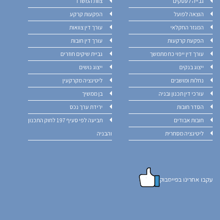
גבייה לעסקים
צוות המשרד
הוצאה לפועל
הפקעות קרקע
המגזר החקלאי
עורך דין צוואות
הפקעת קרקעות
עורך דין חובות
עורך דין ייפוי כח מתמשך
גביית שיקים חוזרים
ייצוג בנקים
ייצוג נושים
נחלות ומושבים
ליטיגציה מקרקעין
עורכי דין תכנון ובניה
בן ממשיך
הסדר חובות
ירידת ערך נכס
חובות אבודים
תביעה לפי סעיף 197 לחוק התכנון
ליטיגציה מסחרית
והבניה
עקבו אחרינו בפייסבוק